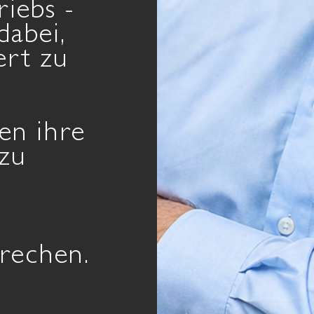
riebs -
dabei,
ert zu
en ihre
 zu
prechen.