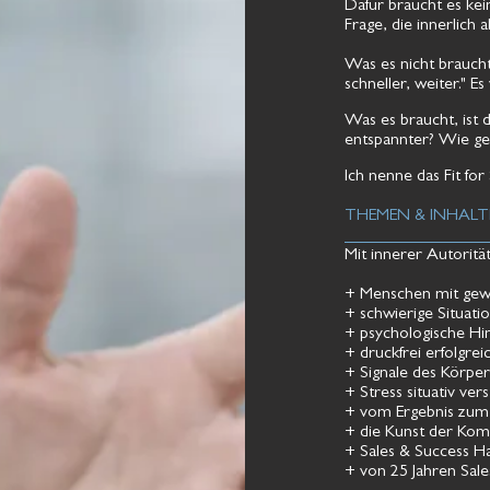
Dafür braucht es kei
Frage, die innerlich 
Was es nicht braucht
schneller, weiter." E
Was es braucht, ist d
entspannter? Wie ge
​Ich nenne das
Fit for
THEMEN & INHALT
Mit innerer Autoritä
+ Menschen mit gewi
+ schwierige Situat
+ psychologische Hi
+ druckfrei erfolgre
+ ​Signale des Körpe
+ Stress situativ ve
+ vom Ergebnis zum 
+ ​die Kunst der Ko
+ Sales & Success H
+ von 25 Jahren Sales