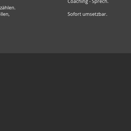
Coaching - Sprech.
zählen.
llen,
Sofort umsetzbar.
​ICH ERKENNE
was wirklich dahinter steckt. Nicht die
Situation - sondern wie Du das
Ereignis produziert. Das siehst Du
selber nicht, weil Du zu nah dran bist.