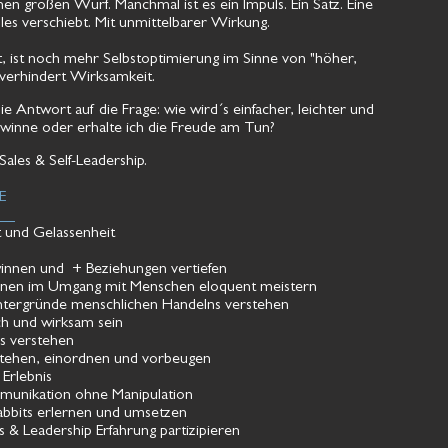
nen großen Wurf. Manchmal ist es ein Impuls. Ein Satz. Eine
alles verschiebt. Mit unmittelbarer Wirkung.
, ist noch mehr Selbstoptimierung im Sinne von "höher,
s verhindert Wirksamkeit.
ie Antwort auf die Frage: wie wird´s einfacher, leichter und
winne oder erhalte ich die Freude am Tun?
 Sales & Self-Leadership.
E
t und Gelassenheit
nnen und + Beziehungen vertiefen​
ionen im Umgang mit Menschen eloquent meistern​
ntergründe menschlichen Handelns verstehen​
ich und wirksam sein
rs verstehen
rstehen, einordnen und vorbeugen
Erlebnis​
mmunikation ohne Manipulation
abbits erlernen und umsetzen
 & Leadership Erfahrung​ partizipieren