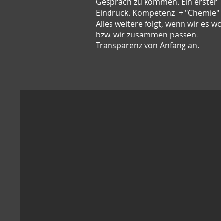
Gespräch zu kommen. Ein erster
Eindruck. Kompetenz + "Chemie" 
Alles weitere folgt, wenn wir es wo
bzw. wir zusammen passen.
Transparenz von Anfang an.
DU BRINGST
​e
in konkretes Problem. Eine Situation,
die sich nicht auflöst. Jemand, der
nicht mitzieht, ein Gespräch, das nicht
funktioniert, eine Dynamik, die Du
nicht verstehst.