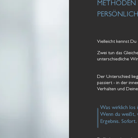
METHODEN S
PERSÖNLICH
Vielleicht kennst Du 
Zwei tun das Gleich
unterschiedliche Wi
Der Unterschied lieg
passiert - in der inn
Verhalten und Deine 
Was wirklich los is
Wenn du weißt, 
Ergebnis. Sofort.