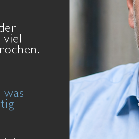
nder
viel
prochen.
d
, was
tig