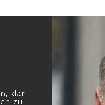
START
30 MINUTEN
SALES & LEADERSHIP
, klar
ich zu